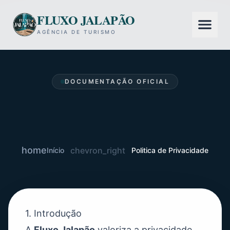
FLUXO JALAPÃO
AGÊNCIA DE TURISMO
DOCUMENTAÇÃO OFICIAL
Politica de Privacidade
home
chevron_right
Início
Politica de Privacidade
1. Introdução
A
Fluxo Jalapão
valoriza a privacidade